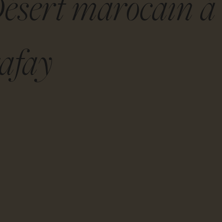
Désert marocain à
afay